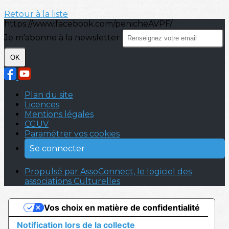
Retour à la liste
https://www.facebook.com/penicheAVPF/
Je m'abonne à la newsletter
OK
Plan du site
Licences
Mentions légales
CGUV
Paramétrer vos cookies
Se connecter
Propulsé par AssoConnect, le logiciel des
associations Culturelles
Vos choix en matière de confidentialité
Notification lors de la collecte