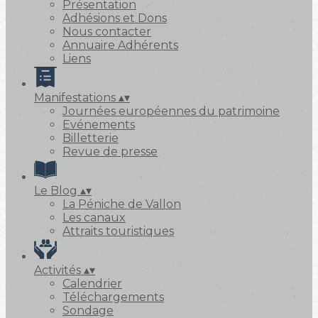
Présentation
Adhésions et Dons
Nous contacter
Annuaire Adhérents
Liens
Manifestations
▴
▾
Journées européennes du patrimoine
Evénements
Billetterie
Revue de presse
Le Blog
▴
▾
La Péniche de Vallon
Les canaux
Attraits touristiques
Activités
▴
▾
Calendrier
Téléchargements
Sondage