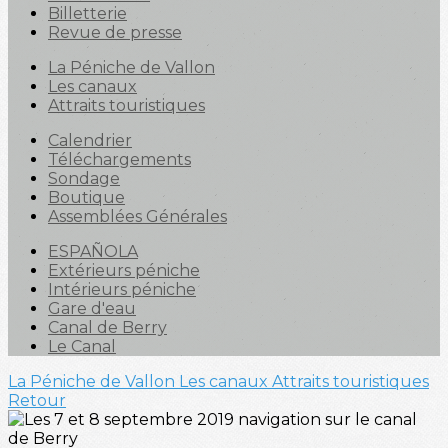
Billetterie
Revue de presse
La Péniche de Vallon
Les canaux
Attraits touristiques
Calendrier
Téléchargements
Sondage
Boutique
Assemblées Générales
ESPAÑOLA
Extérieurs péniche
Intérieurs péniche
Gare d'eau
Canal de Berry
Le Canal
La Péniche de Vallon
Les canaux
Attraits touristiques
Retour