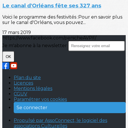
Le canal d'Orléans fête ses 327 ans
Voici le programme des festivités :Pour en savoir plus
sur le canal d'Orléans, vous pouvez...
17 mars 2019
https://www.facebook.com/penicheAVPF/
Je m'abonne à la newsletter
OK
Plan du site
Licences
Mentions légales
CGUV
Paramétrer vos cookies
Se connecter
Propulsé par AssoConnect, le logiciel des
associations Culturelles