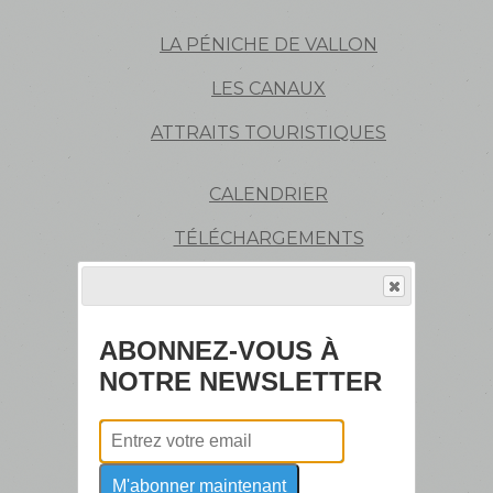
LA PÉNICHE DE VALLON
LES CANAUX
ATTRAITS TOURISTIQUES
CALENDRIER
TÉLÉCHARGEMENTS
SONDAGE
BOUTIQUE
ABONNEZ-VOUS À
ASSEMBLÉES GÉNÉRALES
NOTRE NEWSLETTER
ESPAÑOLA
EXTÉRIEURS PÉNICHE
M'abonner maintenant