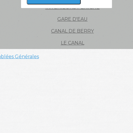
INTÉRIEURS PÉNICHE
GARE D'EAU
CANAL DE BERRY
LE CANAL
blées Générales