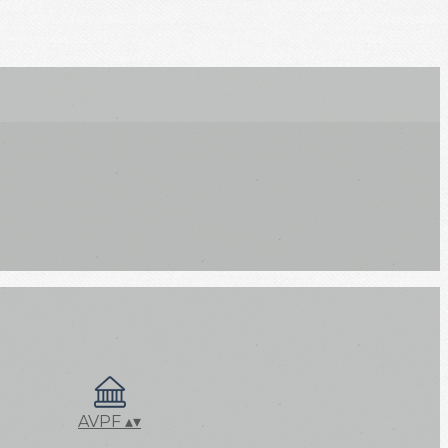
AVPF
▴
▾