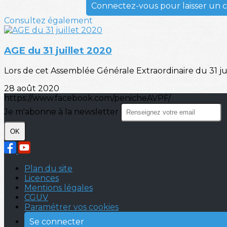
Connectez-vous pour laisser un
Consultez également
AGE du 31 juillet 2020
Lors de cet Assemblée Générale Extraordinaire du 31 ju
28 août 2020
https://www.facebook.com/penicheAVPF/
Je m'abonne à la newsletter
OK
Plan du site
Licences
Mentions légales
CGUV
Paramétrer vos cookies
Se connecter