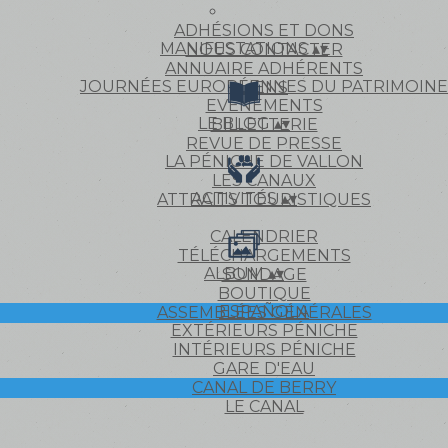
ADHÉSIONS ET DONS
MANIFESTATIONS
▴
▾
NOUS CONTACTER
ANNUAIRE ADHÉRENTS
JOURNÉES EUROPÉENNES DU PATRIMOINE
LIENS
EVÉNEMENTS
LE BLOG
▴
▾
BILLETTERIE
REVUE DE PRESSE
LA PÉNICHE DE VALLON
LES CANAUX
ACTIVITÉS
▴
▾
ATTRAITS TOURISTIQUES
CALENDRIER
TÉLÉCHARGEMENTS
ALBUM
▴
▾
SONDAGE
BOUTIQUE
ESPAÑOLA
ASSEMBLÉES GÉNÉRALES
EXTÉRIEURS PÉNICHE
INTÉRIEURS PÉNICHE
GARE D'EAU
CANAL DE BERRY
LE CANAL